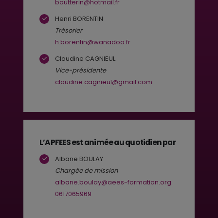
boutterin@hotmail.fr
Henri BORENTIN
Trésorier
h.borentin@wanadoo.fr
Claudine CAGNIEUL
Vice-présidente
claudine.cagnieul@gmail.com
L’APFEES est animée au quotidien par
Albane BOULAY
Chargée de mission
albane.boulay@aees-formation.org
0617065969